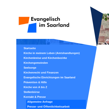
Startseite
Kirche in meinem Leben (Amtshandlungen)
Kirchenkreise und Kirchenbezirke
Kirchengemeinden
Seelsorge
Kirchenrecht und Finanzen
Evangelische Einrichtungen im Saarland
Prävention & Hilfe
Kirche von A bis Z
Stellenbörse
Kontakt & Presse
Allgemeine Anfrage
Presse- und Öffentlichkeitsarbeit