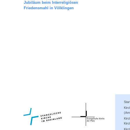
Jubiläum beim Interreligiösen
Friedensmahl in Völklingen
Star
Kir
(Am
Kirc
Kirc
Kir