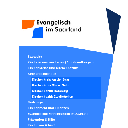
Startseite
Kirche in meinem Leben (Amtshandlungen)
Kirchenkreise und Kirchenbezirke
Kirchengemeinden
Kirchenkreis An der Saar
Kirchenkreis Obere Nahe
Kirchenbezirk Homburg
Kirchenbezirk Zweibrücken
Seelsorge
Kirchenrecht und Finanzen
Evangelische Einrichtungen im Saarland
Prävention & Hilfe
Kirche von A bis Z