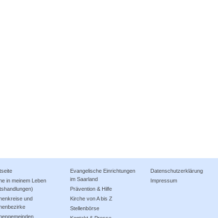
tseite
Evangelische Einrichtungen
Datenschutzerklärung
im Saarland
che in meinem Leben
Impressum
tshandlungen)
Prävention & Hilfe
henkreise und
Kirche von A bis Z
henbezirke
Stellenbörse
chengemeinden