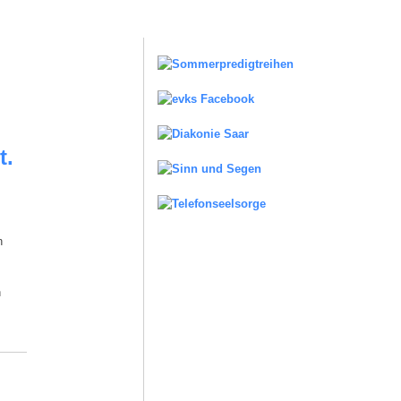
t.
n
n