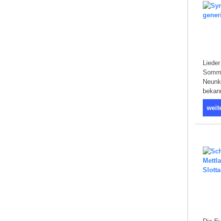
Lieder
Sommer
Neunki
bekann
weit