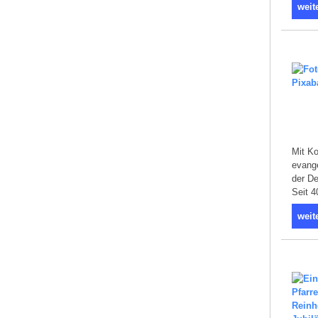
weit
Mit Ko
evang
der D
Seit 4
weit