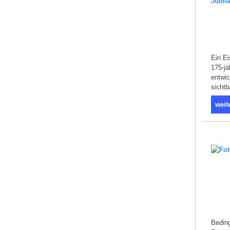
Ein Ei
175-jä
entwic
sichtb
weit
Beding