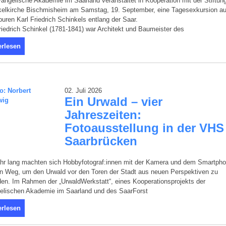
angelische Akademie im Saarland veranstaltet in Kooperation mit der Stiftun
kelkirche Bischmisheim am Samstag, 19. September, eine Tagesexkursion au
uren Karl Friedrich Schinkels entlang der Saar.
riedrich Schinkel (1781-1841) war Architekt und Baumeister des
erlesen
02. Juli 2026
Ein Urwald – vier
Jahreszeiten:
Fotoausstellung in der VHS
Saarbrücken
ahr lang machten sich Hobbyfotograf:innen mit der Kamera und dem Smartph
en Weg, um den Urwald vor den Toren der Stadt aus neuen Perspektiven zu
en. Im Rahmen der „UrwaldWerkstatt“, eines Kooperationsprojekts der
elischen Akademie im Saarland und des SaarForst
erlesen