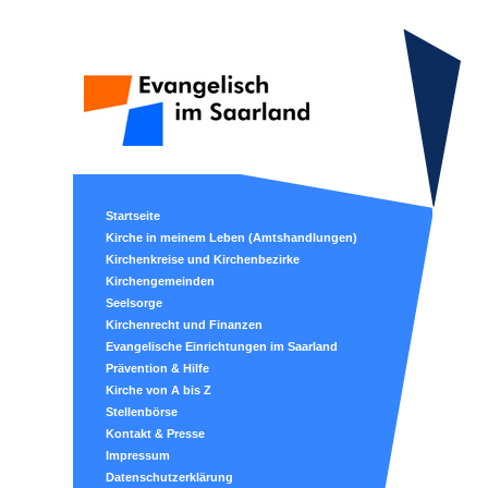
Startseite
Kirche in meinem Leben (Amtshandlungen)
Kirchenkreise und Kirchenbezirke
Kirchengemeinden
Seelsorge
Kirchenrecht und Finanzen
Evangelische Einrichtungen im Saarland
Prävention & Hilfe
Kirche von A bis Z
Stellenbörse
Kontakt & Presse
Impressum
Datenschutzerklärung