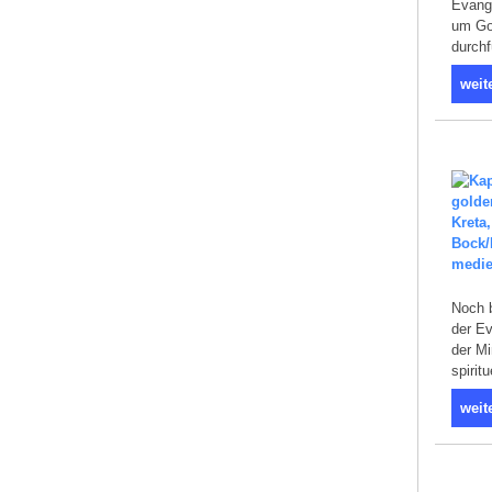
Evang
um Got
durch
weit
Noch b
der E
der Mi
spirit
weit