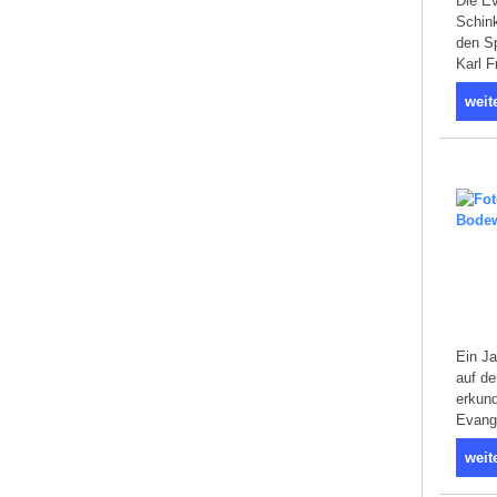
Die Ev
Schin
den Sp
Karl F
weit
Ein J
auf d
erkund
Evang
weit