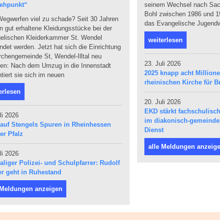
ehpunkt“
seinem Wechsel nach Sach
Bohl zwischen 1986 und 19
egwerfen viel zu schade? Seit 30 Jahren
das Evangelische Jugendw
 gut erhaltene Kleidungsstücke bei der
elischen Kleiderkammer St. Wendel
weiterlesen
det werden. Jetzt hat sich die Einrichtung
rchengemeinde St, Wendel-Illtal neu
23. Juli 2026
den: Nach dem Umzug in die Innenstadt
2025 knapp acht Million
tiert sie sich im neuen
rheinischen Kirche für Br
erlesen
20. Juli 2026
EKD stärkt fachschulis
li 2026
im diakonisch-gemeind
 auf Stengels Spuren in Rheinhessen
Dienst
er Pfalz
alle Meldungen anzeig
li 2026
liger Polizei- und Schulpfarrer: Rudolf
r geht in Ruhestand
 Meldungen anzeigen