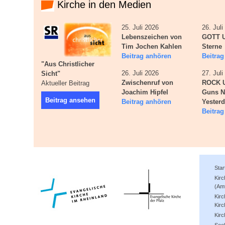
Kirche in den Medien
25. Juli 2026
26. Jul
Lebenszeichen von
GOTT U
Tim Jochen Kahlen
Sterne
Beitrag anhören
Beitra
"Aus Christlicher
26. Juli 2026
27. Jul
Sicht"
Zwischenruf von
ROCK 
Aktueller Beitrag
Joachim Hipfel
Guns N
Beitrag ansehen
Beitrag anhören
Yester
Beitra
Star
Kir
(Am
Kirc
Kirc
Kir