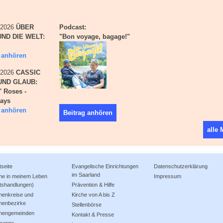
i 2026
ÜBER
Podcast:
ND DIE WELT:
"Bon voyage, bagage!"
g anhören
i 2026
CASSIC
UND GLAUB:
' Roses -
days
g anhören
Beitrag anhören
alle
tseite
Evangelische Einrichtungen
Datenschutzerklärung
im Saarland
che in meinem Leben
Impressum
tshandlungen)
Prävention & Hilfe
henkreise und
Kirche von A bis Z
henbezirke
Stellenbörse
chengemeinden
Kontakt & Presse