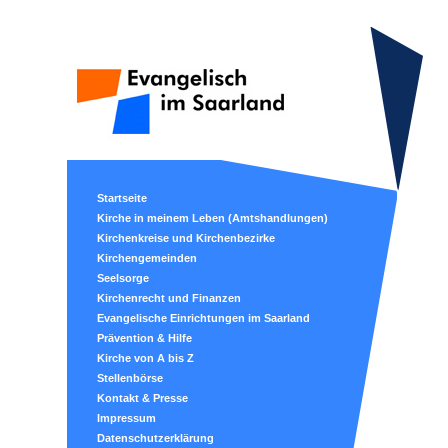
Startseite
Kirche in meinem Leben (Amtshandlungen)
Kirchenkreise und Kirchenbezirke
Kirchengemeinden
Seelsorge
Kirchenrecht und Finanzen
Evangelische Einrichtungen im Saarland
Prävention & Hilfe
Kirche von A bis Z
Stellenbörse
Kontakt & Presse
Impressum
Datenschutzerklärung