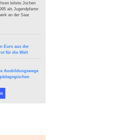
sen leitete Jochen
95 als Jugendpfarrer
erk an der Saar.
en Euro aus der
ot für die Welt
che Ausbildungswege
epädagogischen
en