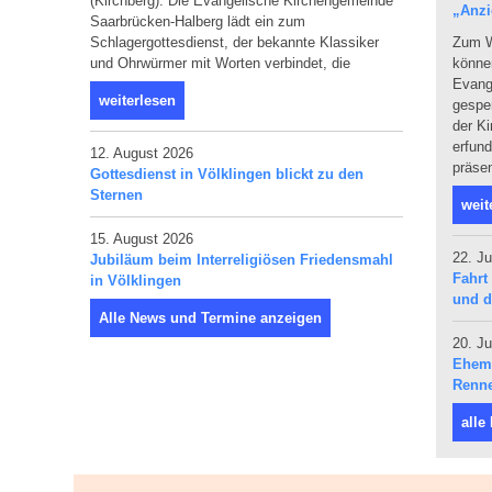
(Kirchberg). Die Evangelische Kirchengemeinde
„Anzi
Saarbrücken-Halberg lädt ein zum
Schlagergottesdienst, der bekannte Klassiker
Zum W
und Ohrwürmer mit Worten verbindet, die
können
Evang
weiterlesen
gespen
der Ki
erfun
12. August 2026
präsen
Gottesdienst in Völklingen blickt zu den
Sternen
weit
15. August 2026
22. Ju
Jubiläum beim Interreligiösen Friedensmahl
Fahrt
in Völklingen
und d
Alle News und Termine anzeigen
20. Ju
Ehema
Renne
alle