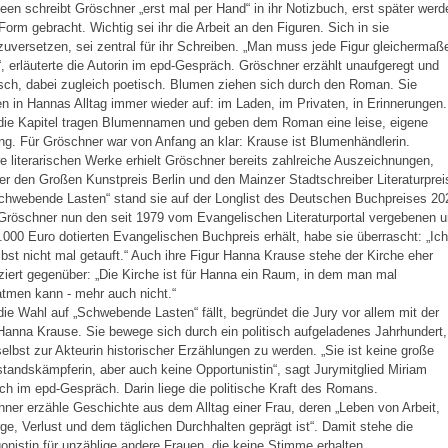
deen schreibt Gröschner „erst mal per Hand“ in ihr Notizbuch, erst später werd
 Form gebracht. Wichtig sei ihr die Arbeit an den Figuren. Sich in sie
zuversetzen, sei zentral für ihr Schreiben. „Man muss jede Figur gleichermaß
“, erläuterte die Autorin im epd-Gespräch. Gröschner erzählt unaufgeregt und
sch, dabei zugleich poetisch. Blumen ziehen sich durch den Roman. Sie
n in Hannas Alltag immer wieder auf: im Laden, im Privaten, in Erinnerungen.
die Kapitel tragen Blumennamen und geben dem Roman eine leise, eigene
g. Für Gröschner war von Anfang an klar: Krause ist Blumenhändlerin.
re literarischen Werke erhielt Gröschner bereits zahlreiche Auszeichnungen,
er den Großen Kunstpreis Berlin und den Mainzer Stadtschreiber Literaturprei
chwebende Lasten“ stand sie auf der Longlist des Deutschen Buchpreises 20
röschner nun den seit 1979 vom Evangelischen Literaturportal vergebenen 
.000 Euro dotierten Evangelischen Buchpreis erhält, habe sie überrascht: „Ich
lbst nicht mal getauft.“ Auch ihre Figur Hanna Krause stehe der Kirche eher
ziert gegenüber: „Die Kirche ist für Hanna ein Raum, in dem man mal
tmen kann - mehr auch nicht.“
ie Wahl auf „Schwebende Lasten“ fällt, begründet die Jury vor allem mit der
Hanna Krause. Sie bewege sich durch ein politisch aufgeladenes Jahrhundert,
elbst zur Akteurin historischer Erzählungen zu werden. „Sie ist keine große
tandskämpferin, aber auch keine Opportunistin“, sagt Jurymitglied Miriam
ch im epd-Gespräch. Darin liege die politische Kraft des Romans.
ner erzähle Geschichte aus dem Alltag einer Frau, deren „Leben von Arbeit,
ge, Verlust und dem täglichen Durchhalten geprägt ist“. Damit stehe die
onistin für unzählige andere Frauen, die keine Stimme erhalten.