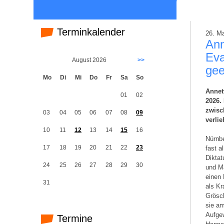
Terminkalender
26. M
Ann
Eva
August 2026
>>
gee
Mo
Di
Mi
Do
Fr
Sa
So
Annet
01
02
2026.
zwisc
03
04
05
06
07
08
09
verlie
10
11
12
13
14
15
16
Nürnbe
17
18
19
20
21
22
23
fast a
Dikta
24
25
26
27
28
29
30
und Ma
einen 
31
als Kr
Grösc
sie a
Aufgew
Termine