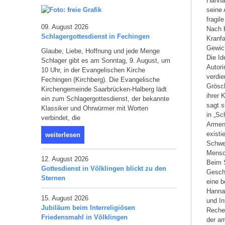
Hanna 
seine 
fragil
09. August 2026
Nach K
Schlagergottesdienst in Fechingen
Kranfa
Gewich
Glaube, Liebe, Hoffnung und jede Menge
Die Id
Schlager gibt es am Sonntag, 9. August, um
Autori
10 Uhr, in der Evangelischen Kirche
verdie
Fechingen (Kirchberg). Die Evangelische
Grösch
Kirchengemeinde Saarbrücken-Halberg lädt
ihrer 
ein zum Schlagergottesdienst, der bekannte
sagt s
Klassiker und Ohrwürmer mit Worten
in „Sc
verbindet, die
Armenv
existi
weiterlesen
Schwer
Mensc
12. August 2026
Beim S
Gottesdienst in Völklingen blickt zu den
Geschi
Sternen
eine b
Hanna
15. August 2026
und In
Jubiläum beim Interreligiösen
Recher
Friedensmahl in Völklingen
der am