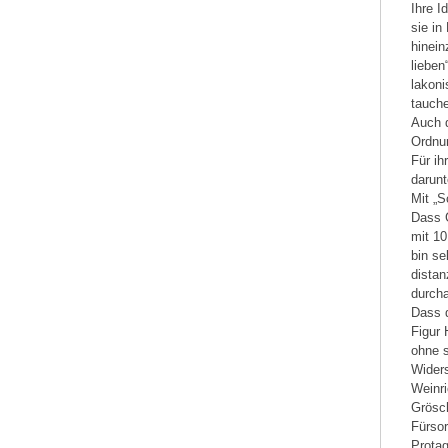
Ihre I
sie in
hinein
lieben
lakoni
tauche
Auch 
Ordnun
Für ih
darunt
Mit „S
Dass G
mit 10
bin se
distan
durcha
Dass d
Figur 
ohne s
Widers
Weinri
Grösch
Fürsor
Protag