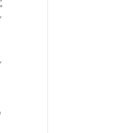
er
ne
r
r
t
,