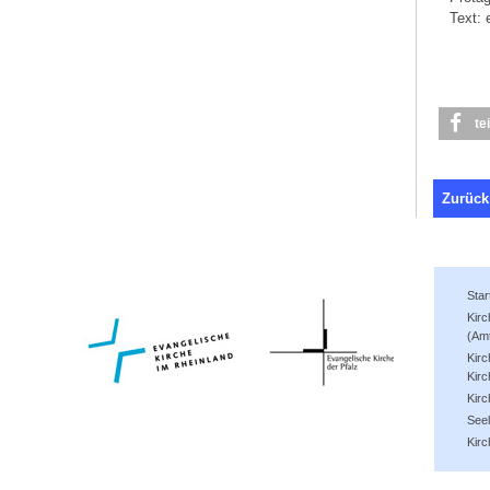
Text: 
te
Zurück
Star
Kir
(Am
Kirc
Kirc
Kir
See
Kirc