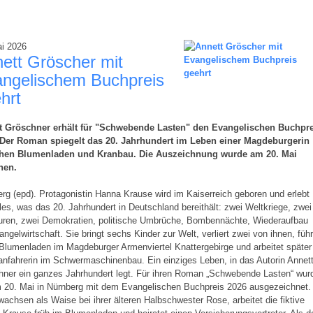
ai 2026
ett Gröscher mit
ngelischem Buchpreis
hrt
t Gröschner erhält für "Schwebende Lasten" den Evangelischen Buchpre
 Der Roman spiegelt das 20. Jahrhundert im Leben einer Magdeburgerin
hen Blumenladen und Kranbau. Die Auszeichnung wurde am 20. Mai
hen.
rg (epd). Protagonistin Hanna Krause wird im Kaiserreich geboren und erlebt
lles, was das 20. Jahrhundert in Deutschland bereithält: zwei Weltkriege, zwei
turen, zwei Demokratien, politische Umbrüche, Bombennächte, Wiederaufbau
ngelwirtschaft. Sie bringt sechs Kinder zur Welt, verliert zwei von ihnen, führ
Blumenladen im Magdeburger Armenviertel Knattergebirge und arbeitet später
anfahrerin im Schwermaschinenbau. Ein einziges Leben, in das Autorin Annet
hner ein ganzes Jahrhundert legt. Für ihren Roman „Schwebende Lasten“ wur
m 20. Mai in Nürnberg mit dem Evangelischen Buchpreis 2026 ausgezeichnet.
achsen als Waise bei ihrer älteren Halbschwester Rose, arbeitet die fiktive