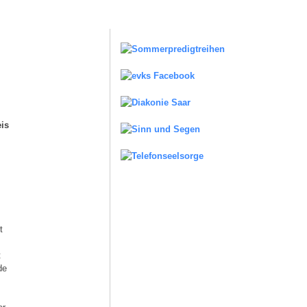
is
t
t
de