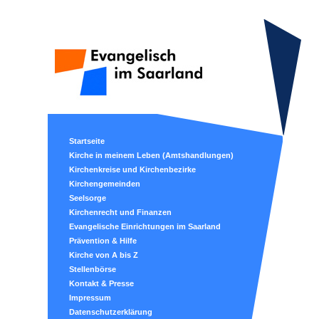
Startseite
Kirche in meinem Leben (Amtshandlungen)
Kirchenkreise und Kirchenbezirke
Kirchengemeinden
Seelsorge
Kirchenrecht und Finanzen
Evangelische Einrichtungen im Saarland
Prävention & Hilfe
Kirche von A bis Z
Stellenbörse
Kontakt & Presse
Impressum
Datenschutzerklärung