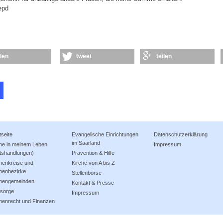
epd
ilen
tweet
teilen
tseite
Evangelische Einrichtungen
Datenschutzerklärung
im Saarland
che in meinem Leben
Impressum
tshandlungen)
Prävention & Hilfe
henkreise und
Kirche von A bis Z
henbezirke
Stellenbörse
chengemeinden
Kontakt & Presse
lsorge
Impressum
henrecht und Finanzen