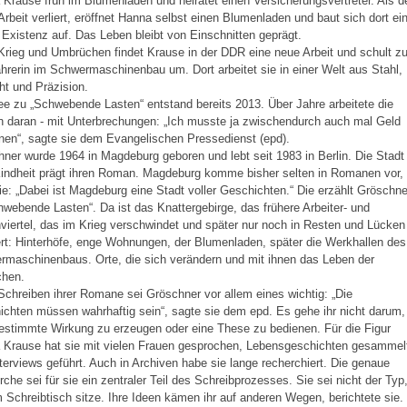
Krause früh im Blumenladen und heiratet einen Versicherungsvertreter. Als d
Arbeit verliert, eröffnet Hanna selbst einen Blumenladen und baut sich dort ei
e Existenz auf. Das Leben bleibt von Einschnitten geprägt.
rieg und Umbrüchen findet Krause in der DDR eine neue Arbeit und schult zu
hrerin im Schwermaschinenbau um. Dort arbeitet sie in einer Welt aus Stahl,
t und Präzision.
ee zu „Schwebende Lasten“ entstand bereits 2013. Über Jahre arbeitete die
n daran - mit Unterbrechungen: „Ich musste ja zwischendurch auch mal Geld
nen“, sagte sie dem Evangelischen Pressedienst (epd).
ner wurde 1964 in Magdeburg geboren und lebt seit 1983 in Berlin. Die Stadt
Kindheit prägt ihren Roman. Magdeburg komme bisher selten in Romanen vor,
ie: „Dabei ist Magdeburg eine Stadt voller Geschichten.“ Die erzählt Gröschne
hwebende Lasten“. Da ist das Knattergebirge, das frühere Arbeiter- und
iertel, das im Krieg verschwindet und später nur noch in Resten und Lücken
ert: Hinterhöfe, enge Wohnungen, der Blumenladen, später die Werkhallen des
maschinenbaus. Orte, die sich verändern und mit ihnen das Leben der
hen.
chreiben ihrer Romane sei Gröschner vor allem eines wichtig: „Die
chten müssen wahrhaftig sein“, sagte sie dem epd. Es gehe ihr nicht darum,
estimmte Wirkung zu erzeugen oder eine These zu bedienen. Für die Figur
 Krause hat sie mit vielen Frauen gesprochen, Lebensgeschichten gesammel
terviews geführt. Auch in Archiven habe sie lange recherchiert. Die genaue
che sei für sie ein zentraler Teil des Schreibprozesses. Sie sei nicht der Typ
 Schreibtisch sitze. Ihre Ideen kämen ihr auf anderen Wegen, berichtete sie.