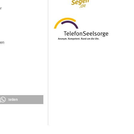
r
hen
teilen