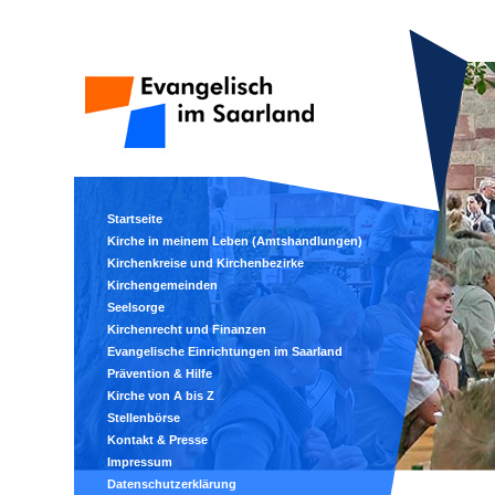
Startseite
Kirche in meinem Leben (Amtshandlungen)
Kirchenkreise und Kirchenbezirke
Kirchengemeinden
Seelsorge
Kirchenrecht und Finanzen
Evangelische Einrichtungen im Saarland
Prävention & Hilfe
Kirche von A bis Z
Stellenbörse
Kontakt & Presse
Impressum
Datenschutzerklärung