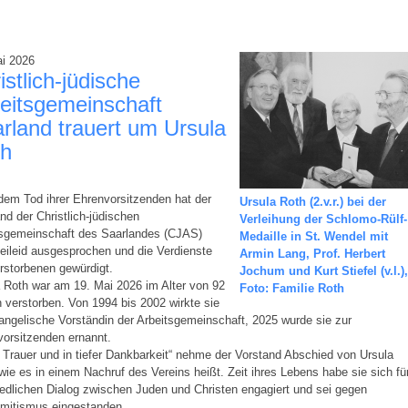
ai 2026
istlich-jüdische
eitsgemeinschaft
rland trauert um Ursula
th
em Tod ihrer Ehrenvorsitzenden hat der
Ursula Roth (2.v.r.) bei der
nd der Christlich-jüdischen
Verleihung der Schlomo-Rülf-
tsgemeinschaft des Saarlandes (CJAS)
Medaille in St. Wendel mit
eileid ausgesprochen und die Verdienste
Armin Lang, Prof. Herbert
rstorbenen gewürdigt.
Jochum und Kurt Stiefel (v.l.),
 Roth war am 19. Mai 2026 im Alter von 92
Foto: Familie Roth
 verstorben. Von 1994 bis 2002 wirkte sie
angelische Vorständin der Arbeitsgemeinschaft, 2025 wurde sie zur
orsitzenden ernannt.
r Trauer und in tiefer Dankbarkeit“ nehme der Vorstand Abschied von Ursula
wie es in einem Nachruf des Vereins heißt. Zeit ihres Lebens habe sie sich fü
iedlichen Dialog zwischen Juden und Christen engagiert und sei gegen
emitismus eingestanden.