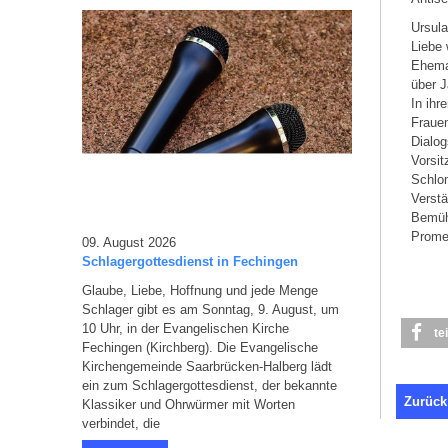
Ursul
Liebe 
Ehema
über J
In ihr
Frauen
Dialog
Vorsit
Schlom
Verstä
Bemühe
Prome
09. August 2026
Schlagergottesdienst in Fechingen
Glaube, Liebe, Hoffnung und jede Menge
Schlager gibt es am Sonntag, 9. August, um
10 Uhr, in der Evangelischen Kirche
te
Fechingen (Kirchberg). Die Evangelische
Kirchengemeinde Saarbrücken-Halberg lädt
ein zum Schlagergottesdienst, der bekannte
Zurück
Klassiker und Ohrwürmer mit Worten
verbindet, die