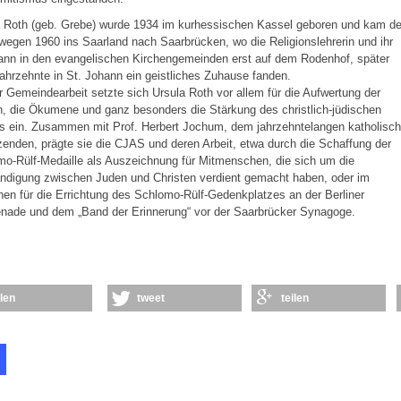
a Roth (geb. Grebe) wurde 1934 im kurhessischen Kassel geboren und kam de
wegen 1960 ins Saarland nach Saarbrücken, wo die Religionslehrerin und ihr
nn in den evangelischen Kirchengemeinden erst auf dem Rodenhof, später
ahrzehnte in St. Johann ein geistliches Zuhause fanden.
er Gemeindearbeit setzte sich Ursula Roth vor allem für die Aufwertung der
, die Ökumene und ganz besonders die Stärkung des christlich-jüdischen
s ein. Zusammen mit Prof. Herbert Jochum, dem jahrzehntelangen katholisc
zenden, prägte sie die CJAS und deren Arbeit, etwa durch die Schaffung der
o-Rülf-Medaille als Auszeichnung für Mitmenschen, die sich um die
ndigung zwischen Juden und Christen verdient gemacht haben, oder im
n für die Errichtung des Schlomo-Rülf-Gedenkplatzes an der Berliner
nade und dem „Band der Erinnerung“ vor der Saarbrücker Synagoge.
ilen
tweet
teilen