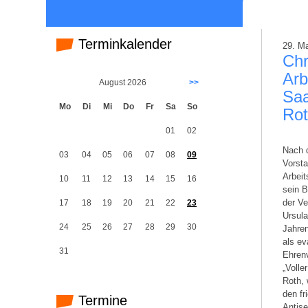
Terminkalender
29. M
Chr
Arb
August 2026
>>
Saa
Mo
Di
Mi
Do
Fr
Sa
So
Ro
01
02
Nach d
03
04
05
06
07
08
09
Vorsta
Arbei
10
11
12
13
14
15
16
sein B
der Ve
17
18
19
20
21
22
23
Ursula
24
25
26
27
28
29
30
Jahren
als ev
31
Ehrenv
„Volle
Roth, 
den fr
Termine
Antis