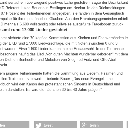
and sei auf ein überwiegend positives Echo gestoßen, sagte der Bezirkskant
KD-Referent Lukas Bauer aus Esslingen am Neckar. In den Rückmeldungen
n 87 Prozent der Teilnehmenden angegeben, sie fänden in dem Gesangbuch
mpulse für ihren persönlichen Glauben. Aus den Erprobungsgemeinden erhielt
D mehr als 6.600 vollständig oder teilweise ausgefüllte Fragebögen zurück.
samt rund 17.000 Lieder gesichtet
samt sichtete eine 70-köpfige Kommission aus Kirchen und Fachverbänden i
g der EKD rund 17.000 Liedvorschläge, die mit Noten zwischen 0 und 3
et wurden. Etwa 1.500 Lieder kamen in eine Endauswahl. In der Testphase
 besonders häufig das Lied „Von guten Mächten wunderbar geborgen“ mit dem
on Dietrich Bonhoeffer und Melodien von Siegfried Fietz und Otto Abel
scht.
llem jüngere Teilnehmende hätten die Sammlung aus Liedern, Psalmen und
uellen Texte positiv bewertet, betonte Bauer: „Das neue Evangelische
gbuch wird den Kanon des protestantischen Singens in Deutschland und
eich darstellen. Es wird die nächsten 30 bis 40 Jahre prägen.“
ilen
tweet
teilen