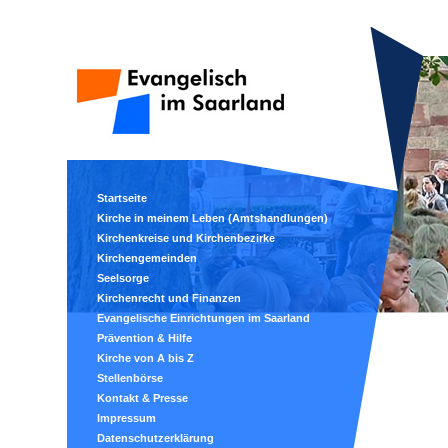
Startseite
Kirche in meinem Leben (Amtshandlungen)
Kirchenkreise und Kirchenbezirke
Kirchengemeinden
Seelsorge
Kirchenrecht und Finanzen
Evangelische Einrichtungen im Saarland
Prävention & Hilfe
Kirche von A bis Z
Stellenbörse
Kontakt & Presse
Impressum
Datenschutzerklärung