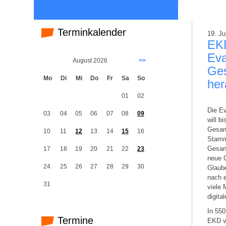
Terminkalender
19. Ju
EKD
Eva
August 2026
>>
Ge
Mo
Di
Mi
Do
Fr
Sa
So
her
01
02
Die Ev
03
04
05
06
07
08
09
will b
Gesan
10
11
12
13
14
15
16
Stammt
Gesang
17
18
19
20
21
22
23
neue 
24
25
26
27
28
29
30
Glaube
nach e
31
viele 
digita
In 550
Termine
EKD v