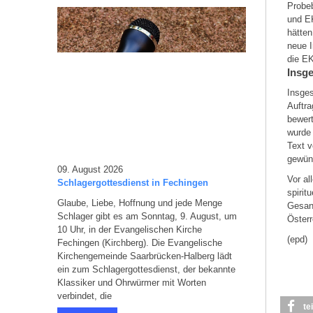
Probeb
und E
hätte
neue I
die EK
Insge
Insge
Auftra
bewert
wurde
Text v
gewün
09. August 2026
Vor a
Schlagergottesdienst in Fechingen
spirit
Glaube, Liebe, Hoffnung und jede Menge
Gesan
Schlager gibt es am Sonntag, 9. August, um
Österr
10 Uhr, in der Evangelischen Kirche
(epd)
Fechingen (Kirchberg). Die Evangelische
Kirchengemeinde Saarbrücken-Halberg lädt
ein zum Schlagergottesdienst, der bekannte
Klassiker und Ohrwürmer mit Worten
verbindet, die
te