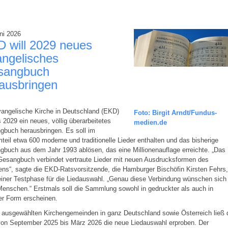
ni 2026
 will 2029 neues
ngelisches
sangbuch
ausbringen
angelische Kirche in Deutschland (EKD)
Foto: Birgit Arndt/Fundus-
is 2029 ein neues, völlig überarbeitetes
medien.de
gbuch herausbringen. Es soll im
eil etwa 600 moderne und traditionelle Lieder enthalten und das bisherige
buch aus dem Jahr 1993 ablösen, das eine Millionenauflage erreichte. „Das
Gesangbuch verbindet vertraute Lieder mit neuen Ausdrucksformen des
ns“, sagte die EKD-Ratsvorsitzende, die Hamburger Bischöfin Kirsten Fehrs,
iner Testphase für die Liedauswahl. „Genau diese Verbindung wünschen sich
Menschen.“ Erstmals soll die Sammlung sowohl in gedruckter als auch in
ler Form erscheinen.
 ausgewählten Kirchengemeinden in ganz Deutschland sowie Österreich ließ 
on September 2025 bis März 2026 die neue Liedauswahl erproben. Der