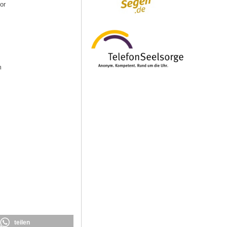
or
m
teilen