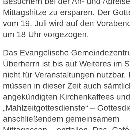
Besuchern bei der An- und Abreise
Mittagshitze zu ersparen. Der Gott
vom 19. Juli wird auf den Vorabend,
um 18 Uhr vorgezogen.
Das Evangelische Gemeindezent
Überherrn ist bis auf Weiteres im
nicht für Veranstaltungen nutzbar
müssen in dieser Zeit auch sämtli
angekündigten Kirchenkaffees un
„Mahlzeitgottesdienste“ – Gottesdi
anschließendem gemeinsamem
Mittagessen – entfallen. Das „Café 