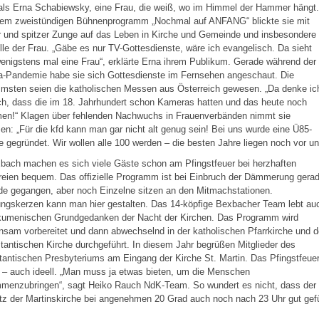
als Erna Schabiewsky, eine Frau, die weiß, wo im Himmel der Hammer hängt.
hrem zweistündigen Bühnenprogramm „Nochmal auf ANFANG“ blickte sie mit
 und spitzer Zunge auf das Leben in Kirche und Gemeinde und insbesondere
lle der Frau. „Gäbe es nur TV-Gottesdienste, wäre ich evangelisch. Da sieht
nigstens mal eine Frau“, erklärte Erna ihrem Publikum. Gerade während der
a-Pandemie habe sie sich Gottesdienste im Fernsehen angeschaut. Die
msten seien die katholischen Messen aus Österreich gewesen. „Da denke ic
h, dass die im 18. Jahrhundert schon Kameras hatten und das heute noch
men!“ Klagen über fehlenden Nachwuchs in Frauenverbänden nimmt sie
en: „Für die kfd kann man gar nicht alt genug sein! Bei uns wurde eine Ü85-
 gegründet. Wir wollen alle 100 werden – die besten Jahre liegen noch vor un
bach machen es sich viele Gäste schon am Pfingstfeuer bei herzhaften
eien bequem. Das offizielle Programm ist bei Einbruch der Dämmerung gera
de gegangen, aber noch Einzelne sitzen an den Mitmachstationen.
ungskerzen kann man hier gestalten. Das 14-köpfige Bexbacher Team lebt au
kumenischen Grundgedanken der Nacht der Kirchen. Das Programm wird
sam vorbereitet und dann abwechselnd in der katholischen Pfarrkirche und d
tantischen Kirche durchgeführt. In diesem Jahr begrüßen Mitglieder des
tantischen Presbyteriums am Eingang der Kirche St. Martin. Das Pfingstfeue
 – auch ideell. „Man muss ja etwas bieten, um die Menschen
menzubringen“, sagt Heiko Rauch NdK-Team. So wundert es nicht, dass der
tz der Martinskirche bei angenehmen 20 Grad auch noch nach 23 Uhr gut gefü