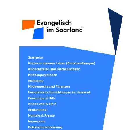
Startseite
Kirche in meinem Leben (Amtshandlungen)
Kirchenkreise und Kirchenbezirke
Kirchengemeinden
Seelsorge
Kirchenrecht und Finanzen
Evangelische Einrichtungen im Saarland
Prävention & Hilfe
Kirche von A bis Z
Stellenbörse
Kontakt & Presse
Impressum
Datenschutzerklärung