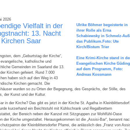
ai 2026
endige Vielfalt in der
Ulrike Böhmer begeisterte in
ihrer Rolle als Erna
ngstnacht: 13. Nacht
Schabiewsky in Schmelz-Auß
 Kirchen Saar
das Publikum.Foto: Ute
Kirch/Bistum Trier
ngsten, dem „Geburtstag der Kirche“,
Eine Krimi-Kirche stand in de
evangelische, katholische und
Evangelischen Kirche Güdin
rchliche Gemeinden im Saarland die 13.
auf dem Programm, Foto:
der Kirchen gefeiert. Rund 7.000
Andreas Kossmann
hen haben sich auf den Weg in 43
ndische Kirchen gemacht. Die
häuser wurden so zu Orten der Begegnung, des Gesprächs, der Stille, des
s, der Kunst und der Kultur.
ar in der Kirche? Das gibt es jetzt in der Kirche St. Agatha in Kleinblittersdorf
urde kurzerhand ein Beichtstuhl mit Kühlschrank und Regalbrettern
tattet, der Bereich neben der Kanzel mit Sitzgruppen zur Wohlfühl-Oase
en der Kirche umgestaltet. Herausgekommen ist die „Assisi-Bar“, benannt na
hutzpatron der Kleinblittersdorfer Pfarrei, die anlässlich des „Franz von Assis