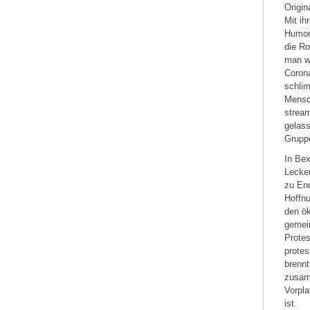
Origin
Mit i
Humor
die Ro
man we
Coron
schlim
Mensc
strea
gelass
Gruppe
In Bex
Lecker
zu En
Hoffn
den ö
gemein
Protes
protes
brennt
zusam
Vorpla
ist.