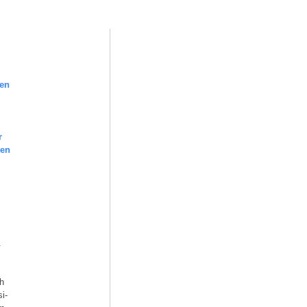
en
r
gen
.
ch
i-