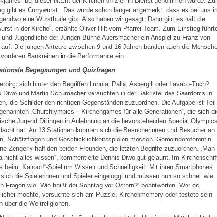
jahres“ bei dieser Nacht der Kirchen offiziell in Dienst genommen wurde. Z
eg gibt es Currywurst. „Das wurde schon länger angemerkt, dass es bei uns i
rgendwo eine Wurstbude gibt. Also haben wir gesagt: Dann gibt es halt die
urst in der Kirche“, erzählte Oliver Hilt vom Pfarrei-Team. Zum Einstieg führt
r und Jugendliche der Jungen Bühne Auersmacher ein Anspiel zu Franz von
 auf. Die jungen Akteure zwischen 9 und 16 Jahren banden auch die Mensch
 vorderen Bankreihen in die Performance ein.
nationale Begegnungen und Quizfragen
rbirgt sich hinter den Begriffen Lunula, Palla, Aspergill oder Lavabo-Tuch?
s Diwo und Martin Schumacher versuchten in der Sakristei des Saardoms in
gen, die Schilder den richtigen Gegenständen zuzuordnen. Die Aufgabe ist Teil
genannten „Churchlympics – Kirchengames für alle Generationen“, die sich di
ische Jugend Dillingen in Anlehnung an die bevorstehenden Special Olympic
acht hat. An 13 Stationen konnten sich die Besucherinnen und Besucher an
n, Schätzfragen und Geschicklichkeitsspielen messen. Gemeindereferentin
e Zengerly half den beiden Freunden, die letzten Begriffe zuzuordnen. „Man
a nicht alles wissen“, kommentierte Dennis Diwo gut gelaunt. Im Kirchenschif
s beim „Kahoot!“-Spiel um Wissen und Schnelligkeit. Mit ihren Smartphones
sich die Spielerinnen und Spieler eingeloggt und müssen nun so schnell wie
h Fragen wie „Wie heißt der Sonntag vor Ostern?“ beantworten. Wer es
licher mochte, versuchte sich am Puzzle, Kirchenmemory oder testete sein
 über die Weltreligionen.