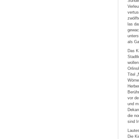
Sünden
Verle
vertus
zwölft
las da
gewac
unters
als Ga
Das K
Stadtk
wollen
Orlin
Titel
Wörner
Herber
Berühr
vor de
und mi
Dekan 
die no
sind I
Lautes
Die Ki