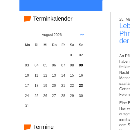
Terminkalender
25. M
Leb
Pfi
August 2026
>>
der
Mo
Di
Mi
Do
Fr
Sa
So
01
02
An Pfi
haben 
03
04
05
06
07
08
09
freiki
Nacht 
10
11
12
13
14
15
16
Mensc
saarlä
17
18
19
20
21
22
23
Gottes
Feiern
24
25
26
27
28
29
30
Eine B
31
Hier w
ausges
inmitt
dem Sc
Termine