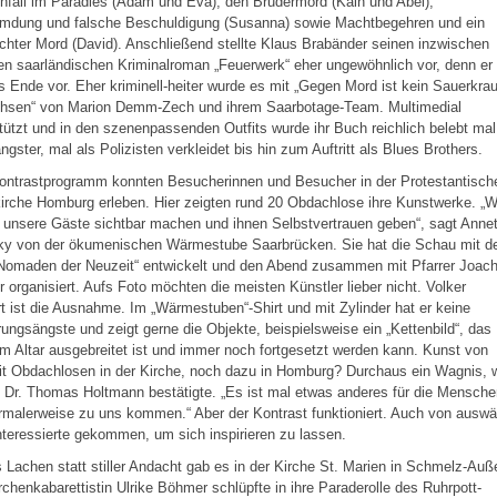
fall im Paradies (Adam und Eva), den Brudermord (Kain und Abel),
umdung und falsche Beschuldigung (Susanna) sowie Machtbegehren und ein
chter Mord (David). Anschließend stellte Klaus Brabänder seinen inzwischen
en saarländischen Kriminalroman „Feuerwerk“ eher ungewöhnlich vor, denn er
s Ende vor. Eher kriminell-heiter wurde es mit „Gegen Mord ist kein Sauerkrau
hsen“ von Marion Demm-Zech und ihrem Saarbotage-Team. Multimedial
tützt und in den szenenpassenden Outfits wurde ihr Buch reichlich belebt mal
ngster, mal als Polizisten verkleidet bis hin zum Auftritt als Blues Brothers.
ontrastprogramm konnten Besucherinnen und Besucher in der Protestantisch
irche Homburg erleben. Hier zeigten rund 20 Obdachlose ihre Kunstwerke. „W
 unsere Gäste sichtbar machen und ihnen Selbstvertrauen geben“, sagt Annet
sky von der ökumenischen Wärmestube Saarbrücken. Sie hat die Schau mit 
 „Nomaden der Neuzeit“ entwickelt und den Abend zusammen mit Pfarrer Joac
 organisiert. Aufs Foto möchten die meisten Künstler lieber nicht. Volker
t ist die Ausnahme. Im „Wärmestuben“-Shirt und mit Zylinder hat er keine
ungsängste und zeigt gerne die Objekte, beispielsweise ein „Kettenbild“, das
m Altar ausgebreitet ist und immer noch fortgesetzt werden kann. Kunst von
t Obdachlosen in der Kirche, noch dazu in Homburg? Durchaus ein Wagnis, 
Dr. Thomas Holtmann bestätigte. „Es ist mal etwas anderes für die Mensche
rmalerweise zu uns kommen.“ Aber der Kontrast funktioniert. Auch von auswä
nteressierte gekommen, um sich inspirieren zu lassen.
 Lachen statt stiller Andacht gab es in der Kirche St. Marien in Schmelz-Auß
rchenkabarettistin Ulrike Böhmer schlüpfte in ihre Paraderolle des Ruhrpott-