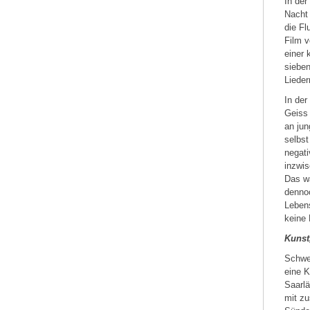
In der
Nacht 
die Fl
Film v
einer
sieben
Lieder
In der
Geiss 
an jun
selbst
negati
inzwis
Das wä
dennoc
Lebens
keine 
Kunst
Schwer
eine K
Saarlä
mit z