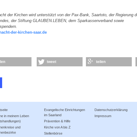
cht der Kirchen wird unterstützt von der Pax-Bank, Saartoto, der Regierung 
andes, der Stiftung GLAUBEN.LEBEN, dem Sparkassenverband sowie
lspendern.
acht-der-kirchen-saar.de
ilen
tweet
teilen
tseite
Evangelische Einrichtungen
Datenschutzerklärung
im Saarland
che in meinem Leben
Impressum
tshandlungen)
Prävention & Hilfe
henkreise und
Kirche von A bis Z
henbezirke
Stellenbörse