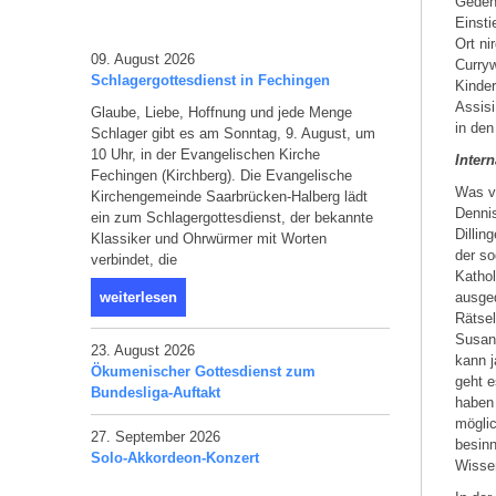
Gedenk
Einsti
Ort ni
09. August 2026
Curryw
Schlagergottesdienst in Fechingen
Kinde
Assisi
Glaube, Liebe, Hoffnung und jede Menge
in den
Schlager gibt es am Sonntag, 9. August, um
10 Uhr, in der Evangelischen Kirche
Inter
Fechingen (Kirchberg). Die Evangelische
Was ve
Kirchengemeinde Saarbrücken-Halberg lädt
Denni
ein zum Schlagergottesdienst, der bekannte
Dillin
Klassiker und Ohrwürmer mit Worten
der so
verbindet, die
Kathol
weiterlesen
ausged
Rätsel
Susann
23. August 2026
kann j
Ökumenischer Gottesdienst zum
geht e
Bundesliga-Auftakt
haben 
möglic
27. September 2026
besinn
Solo-Akkordeon-Konzert
Wissen