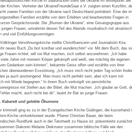
 Neuapostolischen Kirche in Saarbrücken steht die Ukraine im Mittelpunkt der
der Kirchen. Vertreter der UkraineFreundeSaar e.V. zeigten einen Kurzfilm, d
ucht zweier Familien von der Ukraine nach Deutschland porträtiert. Eine der i
orgestellten Familien erzählte von dem Erlebten und beantwortete Fragen in
 kurzen Gesprächsrunde. Die „Blumen der Ukraine“, eine Gesangsgruppe aus
 jungen Frauen, umrahmte diesen Teil des Abends musikalisch mit ukrainisc
n und viel Einfühlungsvermögen.
 Völklinger Versöhnungskirche stellte Christfluencerin und Journalistin Kira
ihr neues Buch „Du bist kostbar und wunderschön“ vor. Mit dem Buch, das si
ge Frauen richtet, will sie Mut machen, sich selbst anzunehmen. „Ich habe
 viele Jahre mit meinem Körper gekämpft und weiß, wie mächtig die eigenen
ven Gedanken sein können", bekannte Geiss offen und erzählte von ihrer
chen überwundenen Essstörung. „Ich muss mich nicht jeden Tag schön finde
re ja auch anstrengend. Man muss nicht perfekt sein, aber ich kann mir
h mit Würde begegnen.“ In ihrem Buch verknüpft sie persönliche
ereignisse mit Stellen aus der Bibel, die Mut machen. „Ich glaube an Gott, d
Fehler macht, auch nicht bei dir“, lautet ihr Rat an junge Frauen.
, Kabarett und gelebte Ökumene
 kriminell ging es zu in der Evangelischen Kirche Güdingen, die kurzerhand 
rimi-Kirche umfunktioniert wurde. Pfarrer Christian Bauer, der beim
ndischen Rundfunk auch in der Tatortwelt zu Hause ist, präsentierte zunächs
usammen Diakonin Melanie Diekmann zusammen biblische Fälle wie den