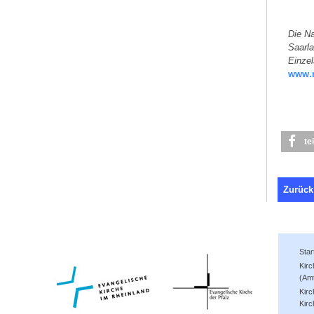
Die Na
Saarl
Einze
www.n
te
Zurück
Star
Kir
(Am
Kirc
Kirc